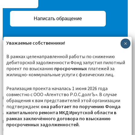
Написать обращение
Уважаемые собственники!
×
В рамках целенаправленной работы по снижению
дебиторской задолженности Фонд запустил пилотный
проект по взысканию
просроченных
платежей за
жилищно-коммунальные услуги с физических лиц.
РАСПИСАНИЕ РАБОТЫ:
Реализация проекта началась 1 июня 2026 года
совместно с ООО «Агентство Р.О.С.долгЪ». В случае
Понедельник-пятница:
с 08:00 до 17:00
обращения к вам представителей этой организации
Обеденный перерыв:
с 12:00 до 13:00.
подтверждаем:
она работает по поручению Фонда
капитального ремонта МКД Иркутской области в
Суббота, воскресенье: выходные дни
рамках заключённого договора по взысканию
Почтовый адрес:
просроченных задолженностей.
г. Иркутск, ул. Грязнова д. 1, корпус 1,