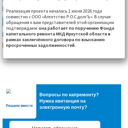
ПРОВЕРИТЬ ЗАДОЛЖЕННОСТЬ И ОПЛАТИТЬ
Реализация проекта началась 1 июня 2026 года
совместно с ООО «Агентство Р.О.С.долгЪ». В случае
ИНФОРМАЦИЯ О ДОМЕ
обращения к вам представителей этой организации
СРОК РЕМОНТА
подтверждаем:
она работает по поручению Фонда
капитального ремонта МКД Иркутской области в
ЗАЯВЛЕНИЯ И ОБРАЩЕНИЯ
рамках заключённого договора по взысканию
просроченных задолженностей.
ШКОЛА КАПИТАЛЬНОГО РЕМОНТА
Вопросы по капремонту?
Нужна квитанция на
Решаем вместе
электронную почту?