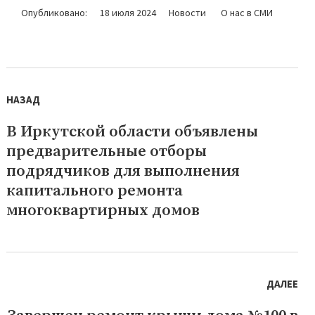
Опубликовано:
18 июля 2024
Новости
О нас в СМИ
Навигация
по
НАЗАД
записям
В Иркутской области объявлены
Предыдущая
предварительные отборы
запись:
подрядчиков для выполнения
капитального ремонта
многоквартирных домов
ДАЛЕЕ