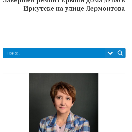
Завершен ремонт крыши дома №100 в
Следующая
Иркутске на улице Лермонтова
запись: