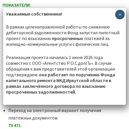
ПОКАЗАТЕЛИ:
Уважаемые собственники!
×
Количество МКД в программе:
В рамках целенаправленной работы по снижению
14 502
дебиторской задолженности Фонд запустил пилотный
Дома, на которых произведен ремонт на
проект по взысканию
просроченных
платежей за
жилищно-коммунальные услуги с физических лиц.
07.08.2026
года:
6 465
Реализация проекта началась 1 июня 2026 года
Обязательства по МКД в 2026 году —
1 639
совместно с ООО «Агентство Р.О.С.долгЪ». В случае
обращения к вам представителей этой организации
По состоянию на
07.08.2026
работы выполнены на 489
подтверждаем:
она работает по поручению Фонда
МКД
капитального ремонта МКД Иркутской области в
рамках заключённого договора по взысканию
просроченных задолженностей.
Открыто лицевых счетов собственников:
723 471.
Переход на электронный вариант получения
платежных документов:
70 471.