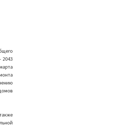
бщего
– 2043
марта
емонта
нению
 домов
также
льной