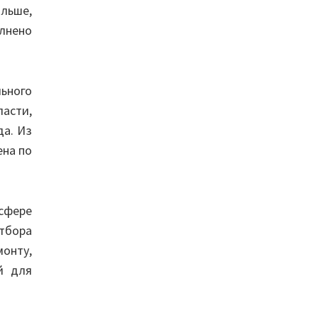
ольше,
олнено
ьного
асти,
да. Из
ена по
сфере
тбора
монту,
й для