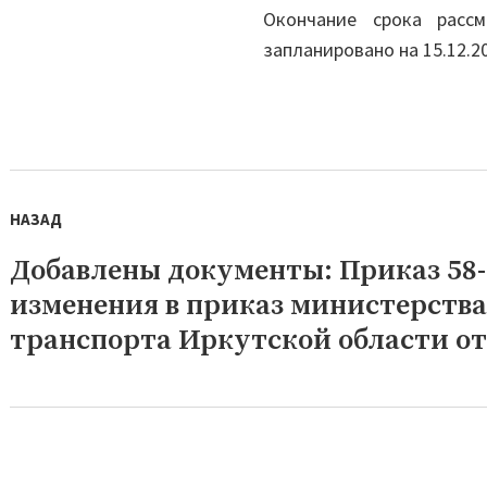
Окончание срока расс
запланировано на 15.12.20
Навигация
НАЗАД
по
записям
Добавлены документы: Приказ 58-3
Предыдущая
запись:
изменения в приказ министерств
транспорта Иркутской области от 