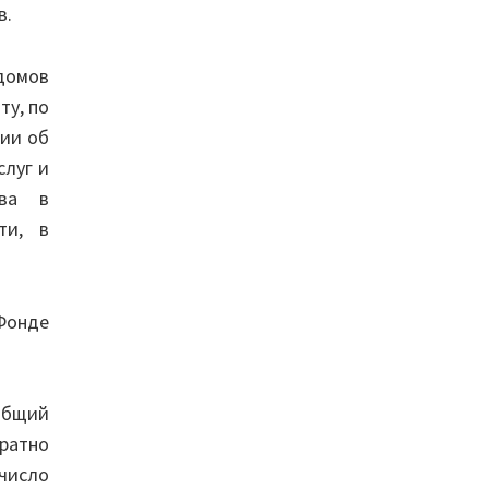
в.
 домов
ту, по
ции об
слуг и
тва в
ти, в
Фонде
общий
кратно
число