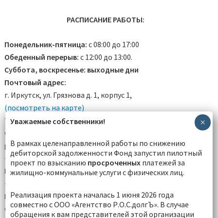
РАСПИСАНИЕ РАБОТЫ:
Понедельник-пятница:
с 08:00 до 17:00
Обеденный перерыв:
с 12:00 до 13:00.
Суббота, воскресенье: выходные дни
Почтовый адрес:
г. Иркутск, ул. Грязнова д. 1, корпус 1,
(посмотреть на карте)
Телефоны:
Уважаемые собственники!
×
Отдел начисления взносов на капитальный ремонт и
В рамках целенаправленной работы по снижению
работы с населением:
дебиторской задолженности Фонд запустил пилотный
+7(3952)
280-122
проект по взысканию
просроченных
платежей за
Приемная генерального директора:
жилищно-коммунальные услуги с физических лиц.
+7(3952)
280-160
Реализация проекта началась 1 июня 2026 года
Правовой отдел юридической службы:
+7(3952)
280-127
совместно с ООО «Агентство Р.О.С.долгЪ». В случае
Служба технического заказчика (вопросы по
обращения к вам представителей этой организации