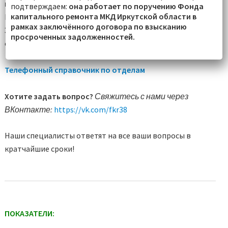
проведению капитального ремонта):
+7(3952)
280-128
подтверждаем:
она работает по поручению Фонда
капитального ремонта МКД Иркутской области в
Написать обращение:
https://fkr38.ru/pos/
рамках заключённого договора по взысканию
Электронная почта: fond@stz.fkr38.ru (только для
просроченных задолженностей.
обращений юридических лиц)
Телефонный справочник по отделам
Хотите задать вопрос?
Свяжитесь с нами через
ВКонтакте:
https://vk.com/fkr38
Наши специалисты ответят на все ваши вопросы в
кратчайшие сроки!
ПОКАЗАТЕЛИ: